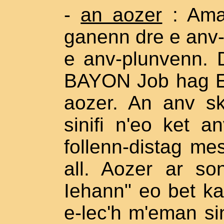
-
an aozer
: Ama
ganenn dre e anv-
e anv-plunvenn.
BAYON Job hag E
aozer. An anv sk
sinifi n'eo ket 
follenn-distag me
all. Aozer ar s
Iehann" eo bet ka
e-lec'h m'eman si