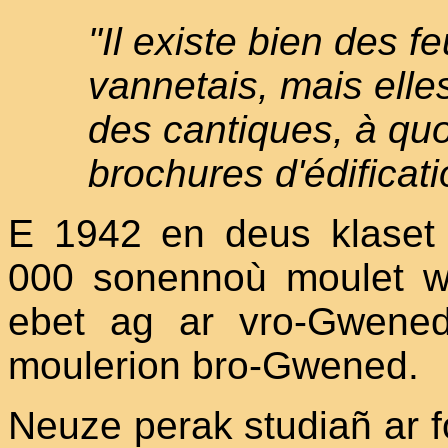
"Il existe bien des f
vannetais, mais elle
des cantiques, à quo
brochures d'édificati
E 1942 en deus klaset
000 sonennoù moulet wa
ebet ag ar vro-Gwene
moulerion bro-Gwened.
Neuze perak studiañ ar 