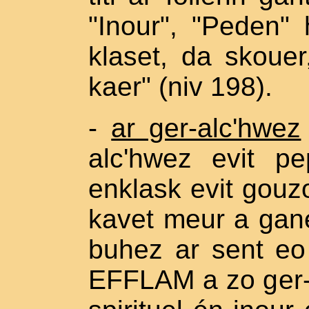
"Inour", "Peden"
klaset, da skoue
kaer" (niv 198).
-
ar ger-alc'hwez
alc'hwez evit 
enklask evit gouz
kavet meur a gane
buhez ar sent eo 
EFFLAM a zo ger-