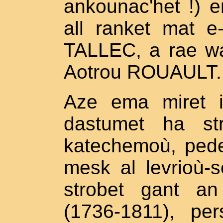
ankounac'het !) e
all ranket mat e
TALLEC, a rae wa
Aotrou ROUAULT.
Aze ema miret i
dastumet ha str
katechemoù, pede
mesk al levrioù-
strobet gant a
(1736-1811), p