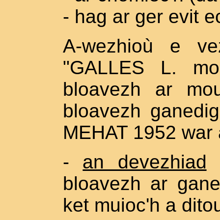
- hag ar ger evit 
A-wezhioù e ve
"GALLES L. mol
bloavezh ar mo
bloavezh ganedig
MEHAT 1952 war ar
-
an devezhiad
:
bloavezh ar gan
ket muioc'h a dito