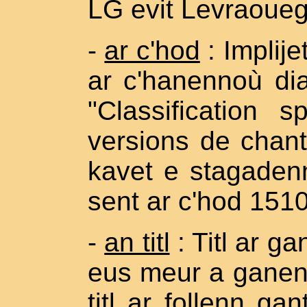
LG evit Levraoue
-
ar c'hod
: Implij
ar c'hanennoù di
"Classification s
versions de chant
kavet e stagaden
sent ar c'hod 1510
-
an titl
: Titl ar g
eus meur a ganenn
titl ar follenn ga