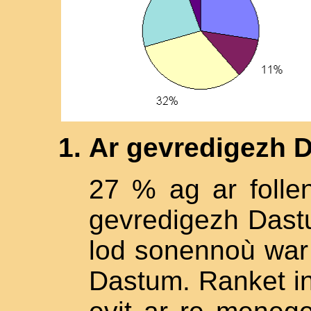
Ar gevredigezh 
27 % ag ar folle
gevredigezh Dast
lod sonennoù war 
Dastum. Ranket in