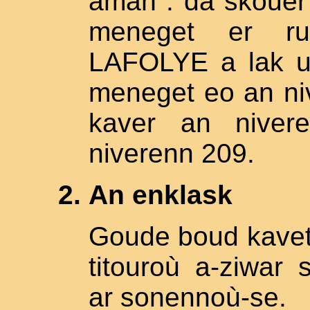
amañ : da skouer 
meneget er rub
LAFOLYE a lak un
meneget eo an niv
kaver an nivere
niverenn 209.
An enklask
Goude boud kavet 
titouroù a-ziwar 
ar sonennoù-se.