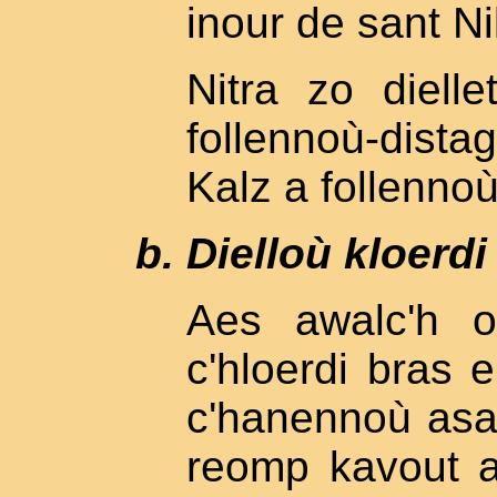
inour de sant Ni
Nitra zo diel
follennoù-dista
Kalz a follenno
Dielloù kloerd
Aes awalc'h o
c'hloerdi bras
c'hanennoù asa
reomp kavout az