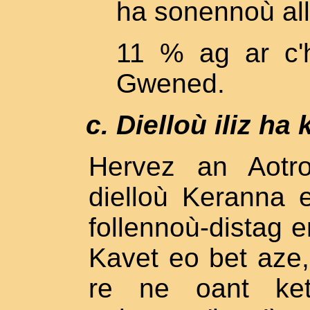
ha sonennoù all
11 % ag ar c'
Gwened.
Dielloù iliz ha
Hervez an Aotr
dielloù Keranna e
follennoù-distag e
Kavet eo bet aze,
re ne oant ket