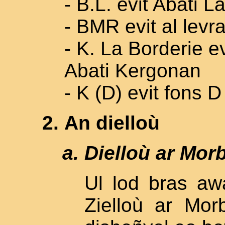
- B.L. evit Abati
- BMR evit al lev
- K. La Borderie e
Abati Kergonan
- K (D) evit fons 
An dielloù
Dielloù ar Mor
Ul lod bras aw
Zielloù ar Mo