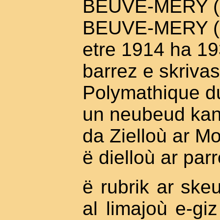
BEUVE-MERY (r
BEUVE-MERY (1
etre 1914 ha 19
barrez e skriva
Polymathique d
un neubeud kant
da Zielloù ar M
ë dielloù ar par
ë rubrik ar ske
al limajoù e-gi