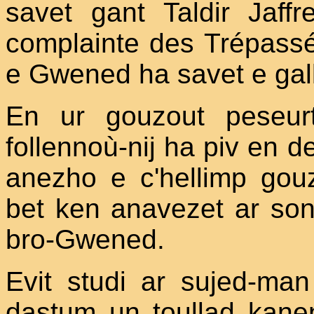
savet gant Taldir Jaff
complainte des Trépass
e Gwened ha savet e gal
En ur gouzout peseur
follennoù-nij ha piv en 
anezho e c'hellimp gouz
bet ken anavezet ar son
bro-Gwened.
Evit studi ar sujed-ma
dastum un toullad kanen