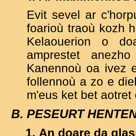
Evit sevel ar c'hor
foarioù traoù kozh 
Kelaouerion o do
amprestet anezho 
Kanennoù oa ivez e 
follennoù a zo e di
m'eus ket bet aotret 
PESEURT HENTENN
An doare da glas