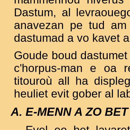
Dastum, al levraoueg
anavezan pe tud am 
dastumad a vo kavet 
Goude boud dastumet a
c'horpus-man e oa r
titouroù all ha disp
heuliet evit gober al l
E-MENN A ZO BET
Evel eo bet lavare