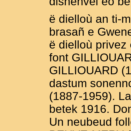
disheñvel eo bet
ë dielloù an ti-
brasañ e Gwene
ë dielloù prive
font GILLIOUAR
GILLIOUARD (18
dastum sonenn
(1887-1959). L
betek 1916. Don
Un neubeud foll