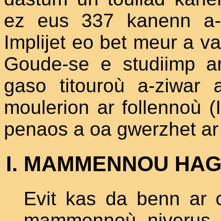
ez eus 337 kanenn a-
Implijet eo bet meur a v
Goude-se e studiimp ar 
gaso titouroù a-ziwar a
moulerion ar follennoù (
penaos a oa gwerzhet ar 
MAMMENNOU HAG
Evit kas da benn ar 
mammennoù niverus :