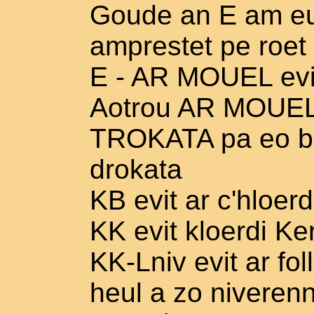
Goude an E am eu
amprestet pe roet 
E - AR MOUEL evit
Aotrou AR MOUEL (
TROKATA pa eo bet
drokata
KB evit ar c'hloerd
KK evit kloerdi K
KK-Lniv evit ar fo
heul a zo niverenn 