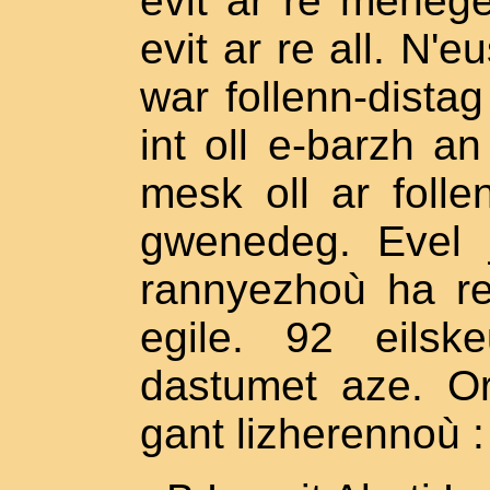
evit ar re meneget 
evit ar re all. N
war follenn-distag
int oll e-barzh a
mesk oll ar folle
gwenedeg. Evel 
rannyezhoù ha re
egile. 92 eilsk
dastumet aze. Or
gant lizherennoù :