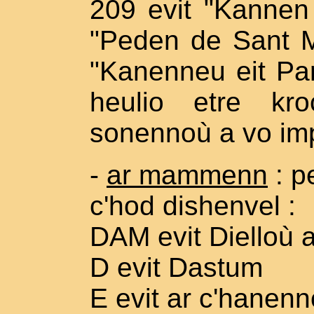
209 evit "Kannen
"Peden de Sant M
"Kanenneu eit Par
heulio etre kr
sonennoù a vo imp
-
ar mammenn
: p
c'hod dishenvel :
DAM evit Dielloù 
D evit Dastum
E evit ar c'hanen