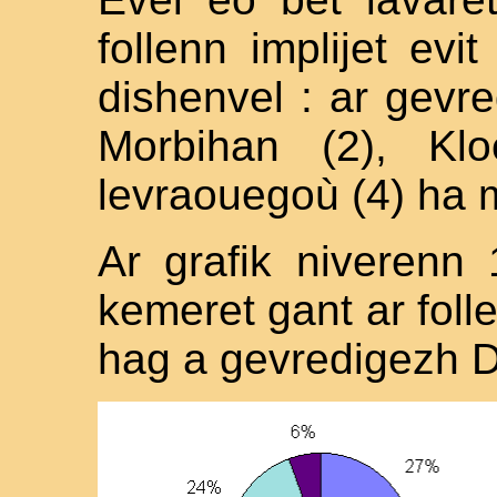
follenn implijet e
dishenvel : ar gevr
Morbihan (2), Kl
levraouegoù (4) ha 
Ar grafik niverenn
kemeret gant ar fol
hag a gevredigezh 