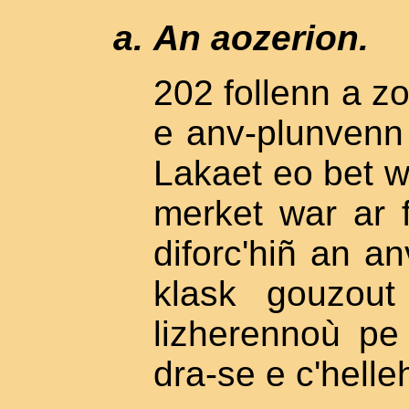
An aozerion.
202 follenn a zo
e anv-plunvenn
Lakaet eo bet wa
merket war ar 
diforc'hiñ an a
klask gouzout
lizherennoù pe
dra-se e c'helle