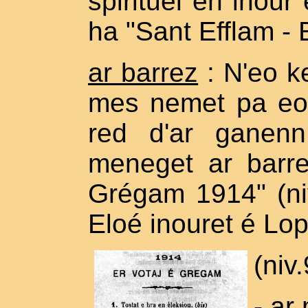
spirituel én inour
ha "Sant Efflam - 
ar barrez
: N'eo ke
mes nemet pa eo 
red d'ar ganenn
meneget ar barr
Grégam 1914" (ni
Eloé inouret é L
(niv.
-
ar