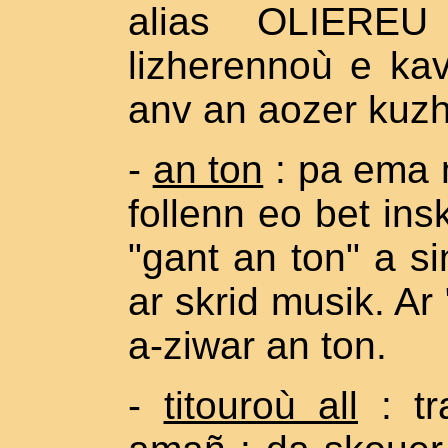
alias OLIEREU 
lizherennoù e ka
anv an aozer kuzh
-
an ton
: pa ema 
follenn eo bet ins
"gant an ton" a si
ar skrid musik. Ar 
a-ziwar an ton.
-
titouroù all
: tr