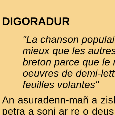
DIGORADUR
"La chanson populai
mieux que les autres
breton parce que le
oeuvres de demi-lett
feuilles volantes"
An asuradenn-mañ a zis
petra a sonj ar re o deus