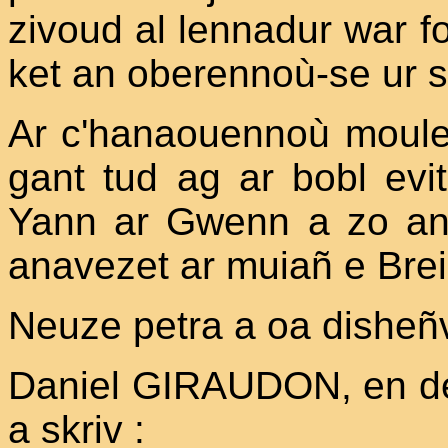
zivoud al lennadur war fo
ket an oberennoù-se ur 
Ar c'hanaouennoù moulet
gant tud ag ar bobl evi
Yann ar Gwenn a zo an
anavezet ar muiañ e Brei
Neuze petra a oa disheñ
Daniel GIRAUDON, en deu
a skriv :