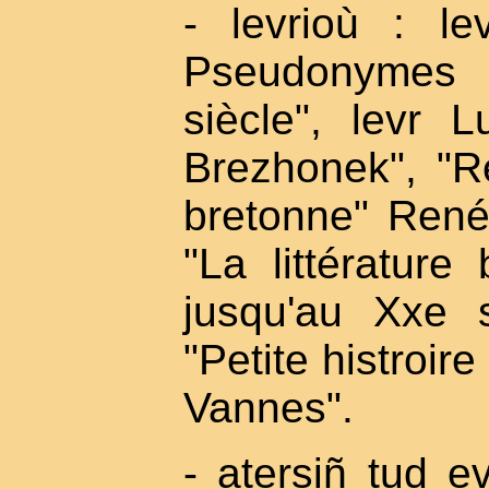
- levrioù : 
Pseudonymes 
siècle", levr 
Brezhonek", "Ré
bretonne" Ren
"La littérature
jusqu'au Xxe 
"Petite histroire
Vannes".
- atersiñ tud 