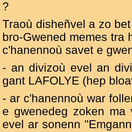
?
Traoù disheñvel a zo bet
bro-Gwened memes tra h
c'hanennoù savet e gwen
- an divizoù evel an di
gant LAFOLYE (hep bloav
- ar c'hanennoù war folle
e gwenedeg zoken ma 
evel ar sonenn "Emgann