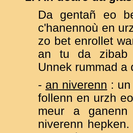
Da gentañ eo bet
c'hanennoù en urzh
zo bet enrollet w
an tu da zibab 
Unnek rummad a di
-
an niverenn
: un
follenn en urzh e
meur a ganenn 
niverenn hepken. 