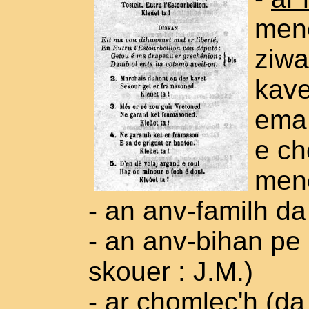
mene
ziwa
kave
ema 
e ch
mene
- an anv-familh d
- an anv-bihan pe
skouer : J.M.)
- ar chomlec'h (da