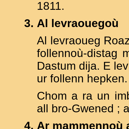
1811.
Al levraouegoù
Al levraoueg Roaz
follennoù-distag 
Dastum dija. E l
ur follenn hepken.
Chom a ra un imb
all bro-Gwened ; a
Ar mammennoù a